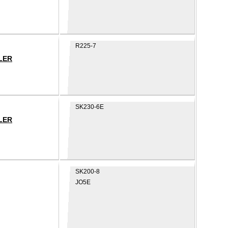
R225-7
LER
SK230-6E
LER
SK200-8
JO5E