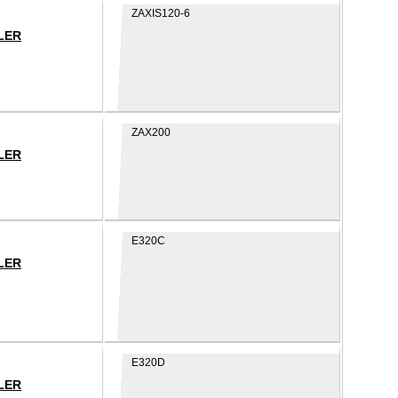
ZAXIS120-6
LER
ZAX200
LER
E320C
LER
E320D
LER